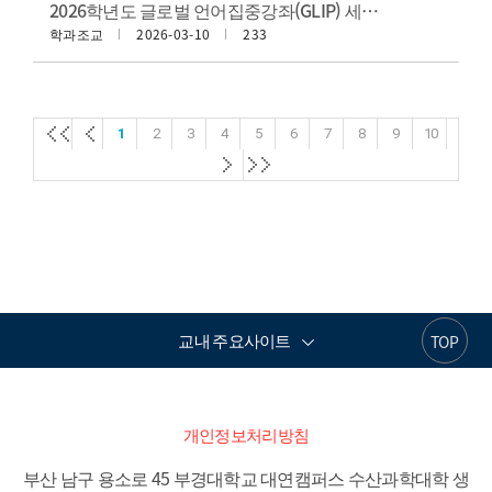
2026학년도 글로벌 언어집중강좌(GLIP) 세션1 운영 안내
학과조교
2026-03-10
233
첫
첫
1
2
3
4
5
6
7
8
9
10
페
페
첫
첫
이
이
페
페
지
지
이
이
지
지
교내 주요사이트
TOP
개인정보처리방침
부산 남구 용소로 45 부경대학교 대연캠퍼스 수산과학대학 생