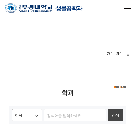
생물공학과
NOTICE
NOTICE
NOTICE
NOTICE
330
329
328
327
326
325
324
323
322
321
320
319
318
317
316
315
314
313
312
311
학과
검색